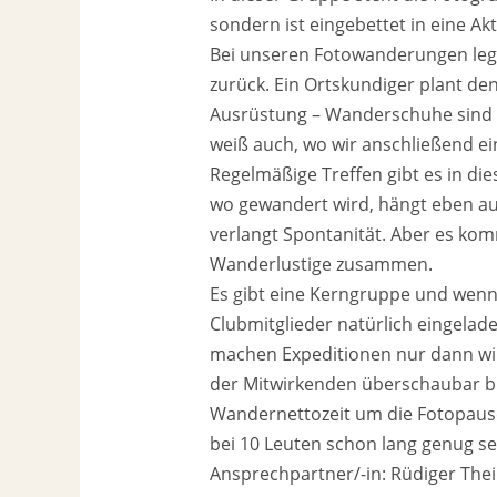
sondern ist eingebettet in eine Akti
Bei unseren Fotowanderungen lege
zurück. Ein Ortskundiger plant den
Ausrüstung – Wanderschuhe sind s
weiß auch, wo wir anschließend e
Regelmäßige Treffen gibt es in di
wo gewandert wird, hängt eben a
verlangt Spontanität. Aber es k
Wanderlustige zusammen.
Es gibt eine Kerngruppe und wenn 
Clubmitglieder natürlich eingelad
machen Expeditionen nur dann wir
der Mitwirkenden überschaubar ble
Wandernettozeit um die Fotopaus
bei 10 Leuten schon lang genug se
Ansprechpartner/-in: Rüdiger The